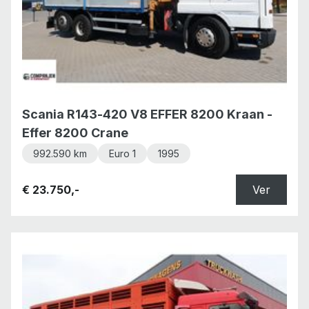
Scania R143-420 V8 EFFER 8200 Kraan -
Effer 8200 Crane
992.590 km
Euro 1
1995
€ 23.750,-
Ver