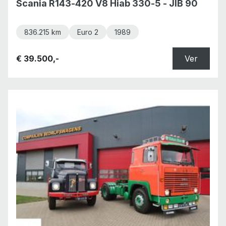
Scania R143-420 V8 Hiab 330-5 - JIB 90
836.215 km
Euro 2
1989
€ 39.500,-
Ver