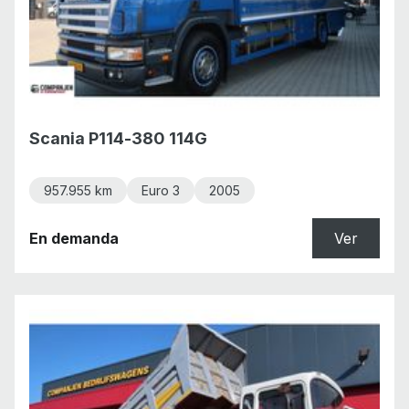
Scania P114-380 114G
957.955 km
Euro 3
2005
En demanda
Ver