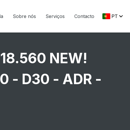
da
Sobre nós
Serviços
Contacto
PT
18.560 NEW!
0 - D30 - ADR -