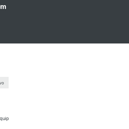
em
ivo
quip