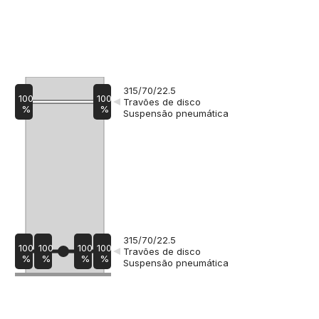
Altura
315/70/22.5
100
100
Travões de disco
%
%
Suspensão pneumática
315/70/22.5
100
100
100
100
Travões de disco
%
%
%
%
Suspensão pneumática