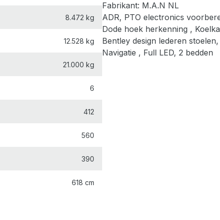
Fabrikant: M.A.N NL
ADR, PTO electronics voorberei
8.472 kg
Dode hoek herkenning , Koelka
Bentley design lederen stoelen,
12.528 kg
Navigatie , Full LED, 2 bedden
21.000 kg
6
412
560
390
618 cm
255 cm