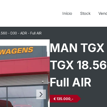
Início
Stock
Ven
60 - D30 - ADR - Full AIR
MAN TGX 
TGX 18.56
Full AIR
€ 135.000,-