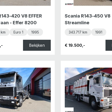
R143-420 V8 EFFER
Scania R143-450 V8
aan - Effer 8200
Streamline
 km
Euro 1
1995
343.717 km
1991
,-
Bekijken
€ 19.500,-