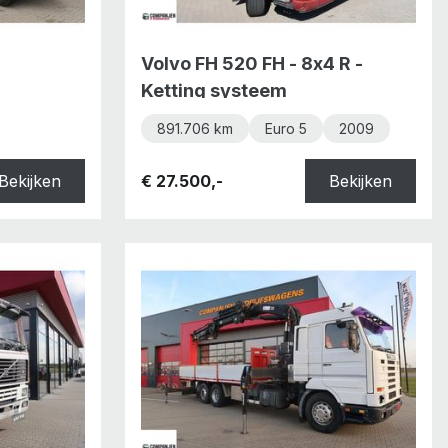
Volvo FH 520 FH - 8x4 R -
Ketting systeem
891.706 km
Euro 5
2009
Bekijken
€ 27.500,-
Bekijken