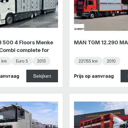
H 500 4 Floors Menke
MAN TGM 12.290 M
Combi complete for
 km
Euro 5
2013
221.155 km
2010
 aanvraag
Bekijken
Prijs op aanvraag