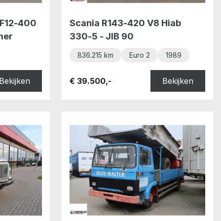
 F12-400
Scania R143-420 V8 Hiab
mer
330-5 - JIB 90
836.215 km
Euro 2
1989
Bekijken
€ 39.500,-
Bekijken