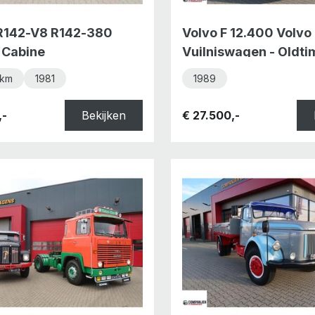
R142-V8 R142-380
Volvo F 12.400 Volvo
 Cabine
Vuilniswagen - Oldti
 km
1981
1989
,-
Bekijken
€ 27.500,-