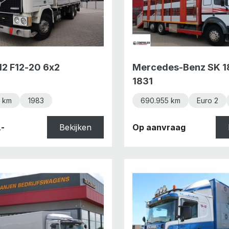
12 F12-20 6x2
Mercedes-Benz SK 1
1831
 km
1983
690.955 km
Euro 2
,-
Bekijken
Op aanvraag