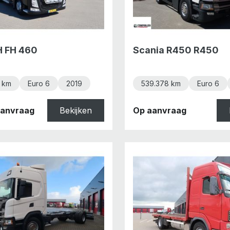
H FH 460
Scania R450 R450
 km
Euro 6
2019
539.378 km
Euro 6
 aanvraag
Bekijken
Op aanvraag