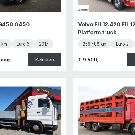
 G450 G450
Volvo FH 12.420 FH 1
Platform truck
 km
Euro 6
2017
258.488 km
Euro 2
raag
Bekijken
€ 9.500,-