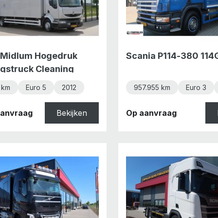
 Midlum Hogedruk
Scania P114-380 114
ngstruck Cleaning
x Yanmar Motor
 km
Euro 5
2012
957.955 km
Euro 3
 aanvraag
Bekijken
Op aanvraag