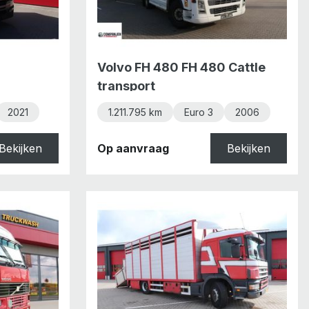
Volvo FH 480 FH 480 Cattle
transport
2021
1.211.795 km
Euro 3
2006
Bekijken
Op aanvraag
Bekijken