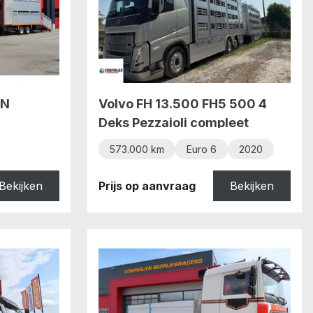
AN
Volvo FH 13.500 FH5 500 4
Deks Pezzaioli compleet
573.000 km
Euro 6
2020
Bekijken
Prijs op aanvraag
Bekijken