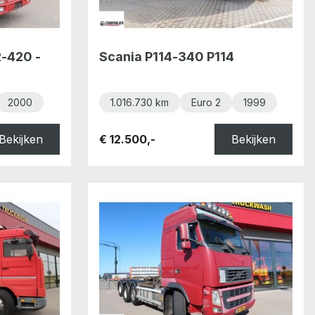
2-420 -
Scania P114-340 P114
2000
1.016.730 km
Euro 2
1999
Bekijken
€ 12.500,-
Bekijken