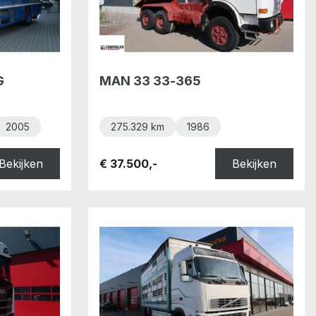
G
MAN 33 33-365
2005
275.329 km
1986
Bekijken
€ 37.500,-
Bekijken