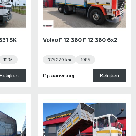
831 SK
Volvo F 12.360 F 12.360 6x2
1995
375.370 km
1985
Bekijken
Op aanvraag
Bekijken