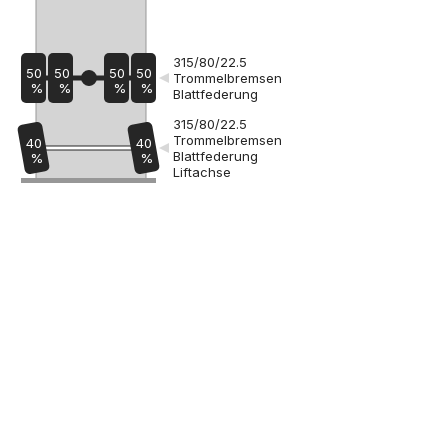
315/80/22.5
50
50
50
50
Trommelbremsen
%
%
%
%
Blattfederung
315/80/22.5
Trommelbremsen
40
40
Blattfederung
%
%
Liftachse