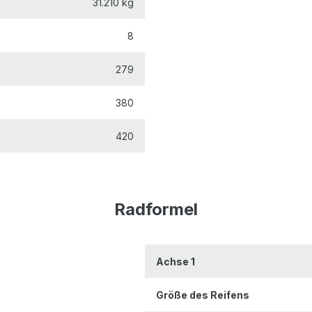
31.210 kg
8
279
380
420
Radformel
Achse 1
Größe des Reifens