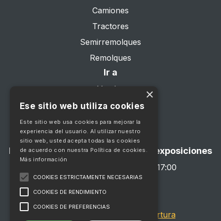
Camiones
Tractores
Semirremolques
Remolques
Ir a
Vender
×
Sobre nosotros
Ese sitio web utiliza cookies
Servicios
Este sitio web usa cookies para mejorar la
experiencia del usuario. Al utilizar nuestro
Contacte con
sitio web, usted acepta todas las cookies
Horario de apertura de la sala de exposiciones
de acuerdo con nuestra Política de cookies.
Más información
De lunes a viernes, de 8:00 a 17:00
COOKIES ESTRICTAMENTE NECESARIAS
Sábado con cita previa
COOKIES DE RENDIMIENTO
Cerrado el domingo
COOKIES DE PREFERENCIAS
Ver todos los horarios de apertura