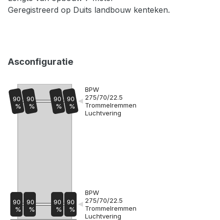
Geregistreerd op Duits landbouw kenteken.
Asconfiguratie
BPW
275/70/22.5
90
90
90
90
Trommelremmen
%
%
%
%
Luchtvering
BPW
275/70/22.5
90
90
90
90
Trommelremmen
%
%
%
%
Luchtvering