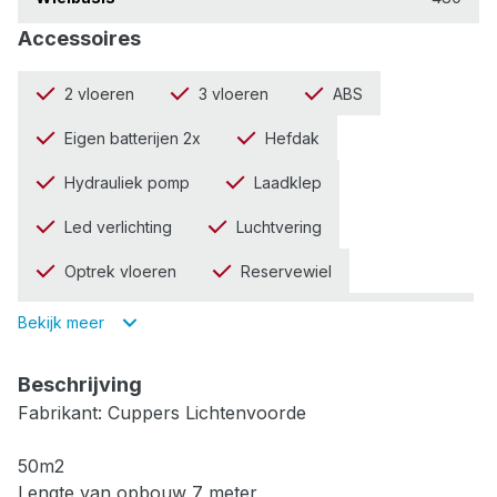
Accessoires
2 vloeren
3 vloeren
ABS
Eigen batterijen 2x
Hefdak
Hydrauliek pomp
Laadklep
Led verlichting
Luchtvering
Optrek vloeren
Reservewiel
Ruime kist
Schuiven
Trommelremmen
Bekijk meer
Zeugenstand
Beschrijving
Fabrikant: Cuppers Lichtenvoorde
50m2
Lengte van opbouw 7 meter